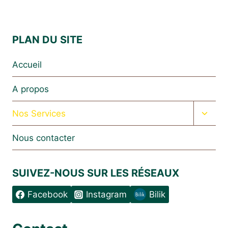
PLAN DU SITE
Accueil
A propos
Ouvrir
Nos Services
le
menu
Nous contacter
enfan
SUIVEZ-NOUS SUR LES RÉSEAUX
Facebook
Instagram
Bilik